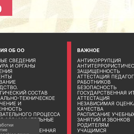
ИЯ ОБ ОО
ВАЖНОЕ
ЫЕ СВЕДЕНИЯ
АНТИКОРРУПЦИЯ
УРА И ОРГАНЫ
АНТИТЕРРОРИСТИЧЕ
ЕНИЯ
ЗАЩИЩЕННОСТЬ
ЕНТЫ
АТТЕСТАЦИЯ ПЕДАГО
ВАНИЕ
РАБОТНИКОВ
ДСТВО.
БЕЗОПАСНОСТЬ
ГИЧЕСКИЙ СОСТАВ
ГОСУДАРСТВЕННАЯ И
АЛЬНО-ТЕХНИЧЕСКОЕ
АТТЕСТАЦИЯ
ЧЕНИЕ И
НЕЗАВИСИМАЯ ОЦЕНК
ЕННОСТЬ
КАЧЕСТВА
ВАТЕЛЬНОГО ПРОЦЕССА
РАСПИСАНИЕ УЧЕБНЫ
Е ОБРАЗОВАТЕЛЬНЫЕ
ЗАНЯТИЙ И ЗВОНКОВ
РОДИТЕЛЯМ
аботки
угие
ОВО-ХОЗЯЙСТВЕННАЯ
УЧАЩИМСЯ