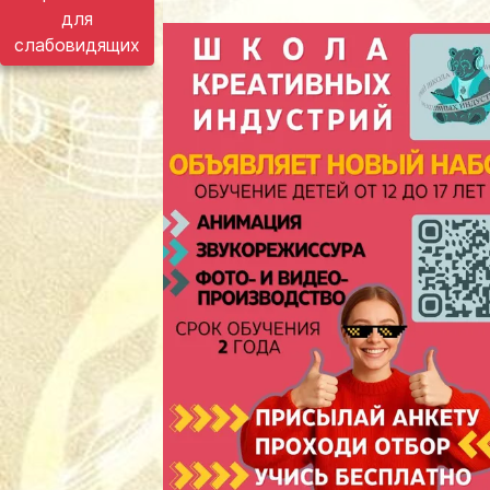
для
слабовидящих