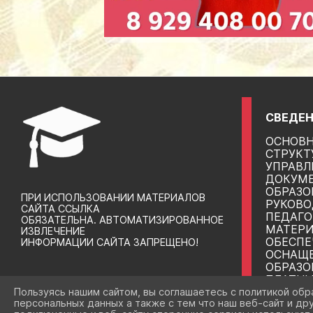
СВЕДЕН
ОСНОВН
СТРУКТ
УПРАВЛ
ДОКУМ
ОБРАЗО
ПРИ ИСПОЛЬЗОВАНИИ МАТЕРИАЛОВ
РУКОВО
САЙТА ССЫЛКА
ПЕДАГО
ОБЯЗАТЕЛЬНА. АВТОМАТИЗИРОВАННОЕ
МАТЕРИ
ИЗВЛЕЧЕНИЕ
ОБЕСПЕ
ИНФОРМАЦИИ САЙТА ЗАПРЕЩЕНО!
ОСНАЩ
ОБРАЗО
ПЛАТНЫ
УСЛУГИ
Пользуясь нашим сайтом, вы соглашаетесь с политикой обр
персональных данных а также с тем что наш веб-сайт и др
ФИНАНС