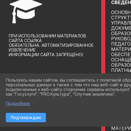
СВЕДЕН
ОСНОВН
СТРУКТ
УПРАВЛ
ДОКУМ
ОБРАЗО
ПРИ ИСПОЛЬЗОВАНИИ МАТЕРИАЛОВ
РУКОВО
САЙТА ССЫЛКА
ПЕДАГО
ОБЯЗАТЕЛЬНА. АВТОМАТИЗИРОВАННОЕ
МАТЕРИ
ИЗВЛЕЧЕНИЕ
ОБЕСПЕ
ИНФОРМАЦИИ САЙТА ЗАПРЕЩЕНО!
ОСНАЩ
ОБРАЗО
ПЛАТНЫ
УСЛУГИ
Пользуясь нашим сайтом, вы соглашаетесь с политикой обр
ФИНАНС
персональных данных а также с тем что наш веб-сайт и др
ДЕЯТЕЛ
подключенные к веб-сайту сторонние сервисы используют 
ВАКАНТ
как "Госуслуги", "PRO.Культура", "Спутник аналитика".
ПРИЕМА
ДОСТУП
Подробнее
МЕЖДУ
СОТРУ
ОБРАЗО
Подтверждаю
СТИПЕН
МАТЕР