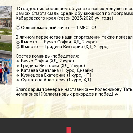
С гордостью сообщаем об успехе наших девушек в сор
рамках Спартакиады среди обучающихся по программ
Хабаровского края (сезон 2025/2026 уч. года).
🥇 Общекомандный зачёт — 1 МЕСТО!
В личном первенстве наши спортсменки также показал
🥈 II место — Бучко София (ХД, 2 курс)
🥉 III место — Гридина Виктория (ХД, 2 курс)
Состав команды-победителя:
🔹 Бучко Софья (ХД, 2 курс)
🔹 Гридина Виктория (ХД, 2 курс)
🔹 Катаева Светлана (1 курс, Дизайн)
🔹 Кузнецова Екатерина (1 курс, ФП)
🔹 Сунгатова Анастасия (1 курс, ХД)
Благодарим тренера и наставника — Колесникову Тать
чемпионов! Желаем новых рекордов и побед! 🔥