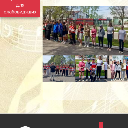
для
слабовидящих