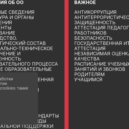
ИЯ ОБ ОО
ВАЖНОЕ
ЫЕ СВЕДЕНИЯ
АНТИКОРРУПЦИЯ
УРА И ОРГАНЫ
АНТИТЕРРОРИСТИЧЕ
ЕНИЯ
ЗАЩИЩЕННОСТЬ
ЕНТЫ
АТТЕСТАЦИЯ ПЕДАГО
ВАНИЕ
РАБОТНИКОВ
ДСТВО.
БЕЗОПАСНОСТЬ
ГИЧЕСКИЙ СОСТАВ
ГОСУДАРСТВЕННАЯ И
АЛЬНО-ТЕХНИЧЕСКОЕ
АТТЕСТАЦИЯ
ЧЕНИЕ И
НЕЗАВИСИМАЯ ОЦЕНК
ЕННОСТЬ
КАЧЕСТВА
ВАТЕЛЬНОГО ПРОЦЕССА
РАСПИСАНИЕ УЧЕБНЫ
Е ОБРАЗОВАТЕЛЬНЫЕ
ЗАНЯТИЙ И ЗВОНКОВ
РОДИТЕЛЯМ
аботки
ОВО-ХОЗЯЙСТВЕННАЯ
УЧАЩИМСЯ
угие
ЬНОСТЬ
cookies такие
НЫЕ МЕСТА ДЛЯ
 (ПЕРЕВОДА)
НАЯ СРЕДА
НАРОДНОЕ
ДНИЧЕСТВО
ВАТЕЛЬНЫЕ СТАНДАРТЫ
ДИИ И ИНЫЕ ВИДЫ
ИАЛЬНОЙ ПОДДЕРЖКИ