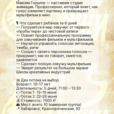
Максим Горьков — наставник студии
анимации. Профессионал, который знает, как
голос оживляет картинку и превращает
мультфильм в кино.
🎙 Что сделает ребёнок за 6 дней
— Погрузится в мир озвучки: от первого
«пробы пера» до чистовой записи
— Освоит профессиональную программу
для озвучивания фильмов и мультфильмов
— Научится управлять голосом: интонация,
тембр, ритм
— Создаст своего персонажа голосом —
придумает, как он говорит, смеётся,
удивляется
— Сделает полную озвучку мультфильма
— Увидит результат на большом экране
Школы креативных индустрий
📅 Два потока на выбор
Возраст: 10–17 лет
Длительность: 5 дней, 11:00 – 13:30
👉Поток 1: 15–19 июня
👉Поток 2: 22–26 июня
💰 Стоимость: 7000 ₽
👥 Мест: всего 10 (камерная группа)
📍 Хабаровск, Краснореченская, 92